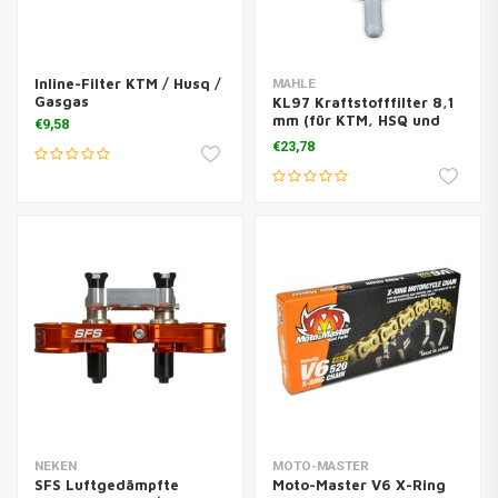
Inline-Filter KTM / Husq /
MAHLE
Gasgas
KL97 Kraftstofffilter 8,1
mm (für KTM, HSQ und
€9,58
mehr)
€23,78
NEKEN
MOTO-MASTER
SFS Luftgedämpfte
Moto-Master V6 X-Ring