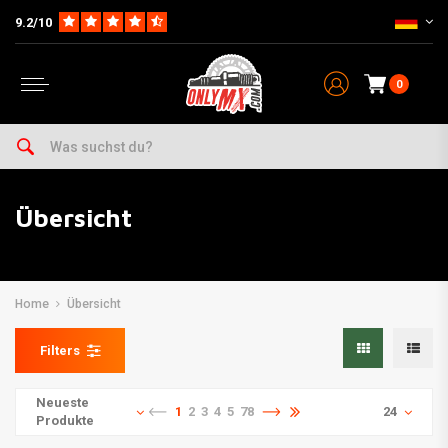
9.2/10
0
Übersicht
Home
Übersicht
Filters
Neueste
1
2
3
4
5
78
24
Produkte