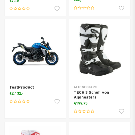
€60,-
€7,46
TestProduct
ALPINESTARS
TECH 3 Schuh von
€2.132,-
Alpinestars
€199,75