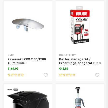
RMR
BS BATTERY
Kawasaki ZRX 1100/1200
Batterieladegerät /
Aluminium-
Erhaltungsladegerät BS10
Vorderkotflügel
6V/12V 1A
€164,95
€43,86