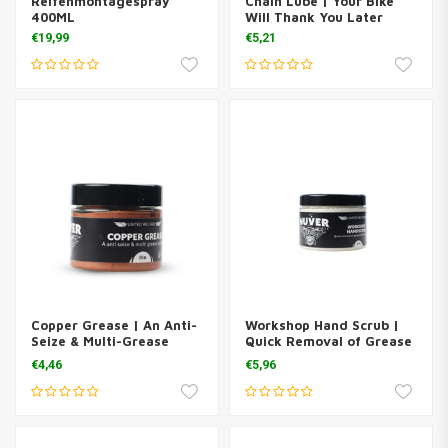
Reifenmontagespray
Chain Lube | Your Bike
400ML
Will Thank You Later
€19,99
€5,21
Copper Grease | An Anti-
Workshop Hand Scrub |
Seize & Multi-Grease
Quick Removal of Grease
Solution
& Oil From Your Hands
€4,46
€5,96