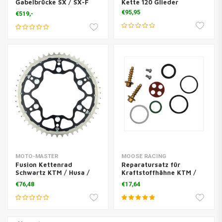
Gabelbrücke SX / SX-F
Kette 120 Glieder
Orange
€95,95
€519,-
MOTO-MASTER
MOOSE RACING
Fusion Kettenrad
Reparatursatz für
Schwartz KTM / Husa /
Kraftstoffhähne KTM /
Husq
HUSQVARNA
€76,48
€17,64