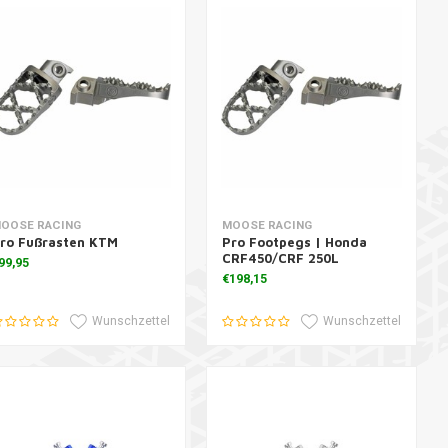
um Warenkorb hinzufügen
Zum Warenkorb hinzufügen
OOSE RACING
MOOSE RACING
ro Fußrasten KTM
Pro Footpegs | Honda
CRF450/CRF 250L
99,95
€198,15
Wunschzettel
Wunschzettel