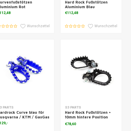
urvenfußstützen
Hard Rock Fußstützen
luminium Rot
Aluminium Blau
112,48
€112,48
Wunschzettel
Wunschzettel
um Warenkorb hinzufügen
Zum Warenkorb hinzufügen
3 PARTS
S3 PARTS
ardrock Curve blau für
Hard Rock Fußstützen +
usqvarna / KTM / GasGas
10mm hintere Position
Stahl schwarz
129,-
€78,60