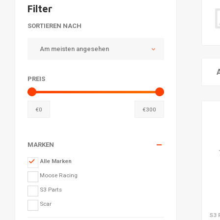
Filter
SORTIEREN NACH
Am meisten angesehen
PREIS
€
0
€
300
MARKEN
Alle Marken
Moose Racing
S3 Parts
Scar
Zu
S3 