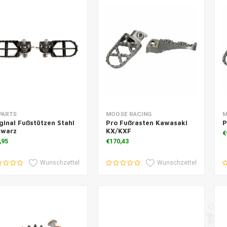
Zusatzinformation
Zum Warenkorb hinzufügen
Z
PARTS
MOOSE RACING
M
ginal Fußstützen Stahl
Pro Fußrasten Kawasaki
P
hwarz
KX/KXF
€
,95
€170,43
Wunschzettel
Wunschzettel