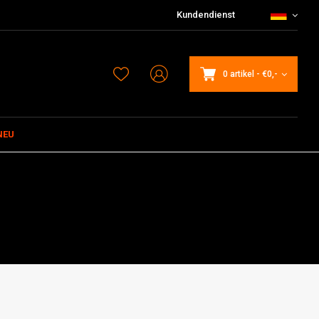
Kundendienst
0 artikel
-
€0,-
NEU