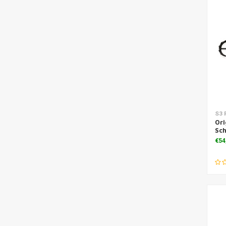
S3 
Ori
Sc
€54