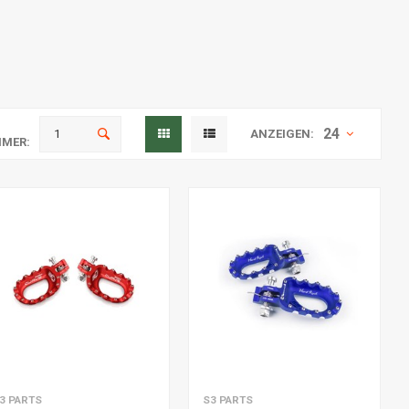
24
ANZEIGEN:
MER:
um Warenkorb hinzufügen
Zum Warenkorb hinzufügen
3 PARTS
S3 PARTS