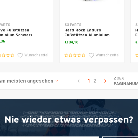
m Warenkorb hinzufügen
Zum Warenkorb hinzufügen
Z
PARTS
S3 PARTS
S
ve Fußstützen
Hard Rock Enduro
H
uminium Schwarz
Fußstützen Aluminium
F
Blau
R
,36
€134,16
€
Wunschzettel
Wunschzettel
ZOEK
Am meisten angesehen
1
2
PAGINANUM
Nie wieder etwas verpassen?