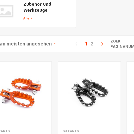
Zubehör und
Werkzeuge
Alle
ZOEK
Am meisten angesehen
1
2
PAGINANUM
m Warenkorb hinzufügen
Zum Warenkorb hinzufügen
Z
PARTS
S3 PARTS
S