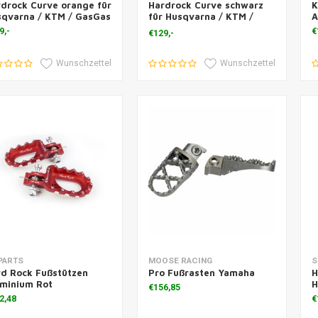
drock Curve orange für
Hardrock Curve schwarz
K
sqvarna / KTM / GasGas
für Husqvarna / KTM /
A
GasGas
9,-
€
€129,-
Wunschzettel
Wunschzettel
m Warenkorb hinzufügen
Zum Warenkorb hinzufügen
Z
PARTS
MOOSE RACING
S
d Rock Fußstützen
Pro Fußrasten Yamaha
H
uminium Rot
H
€156,85
2,48
€