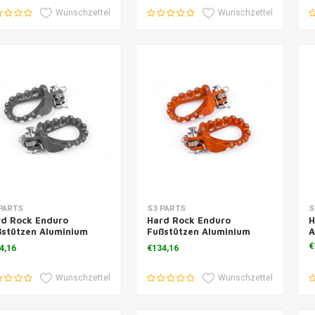
Wunschzettel
Wunschzettel
m Warenkorb hinzufügen
Zum Warenkorb hinzufügen
Z
PARTS
S3 PARTS
S
rd Rock Enduro
Hard Rock Enduro
H
ßstützen Aluminium
Fußstützen Aluminium
A
an
Orange
€
4,16
€134,16
Wunschzettel
Wunschzettel