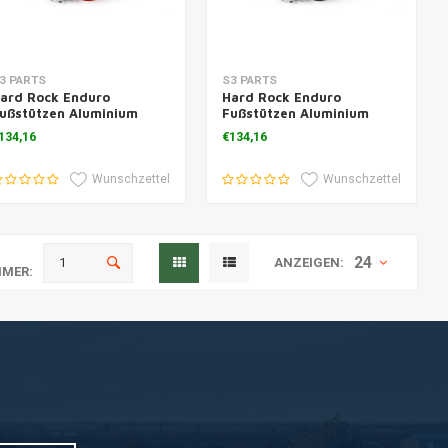
um Warenkorb hinzufügen
Zum Warenkorb hinzufügen
3 PARTS
S3 PARTS
ard Rock Enduro
Hard Rock Enduro
ußstützen Aluminium
Fußstützen Aluminium
ouge
Schwarz
134,16
€134,16
Wunschzettel
Wunschzettel
24
ANZEIGEN:
MER: