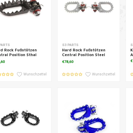
m Warenkorb hinzufügen
Zum Warenkorb hinzufügen
Z
PARTS
S3 PARTS
S
d Rock Fußstützen
Hard Rock Fußstützen
K
tral Position Sthal
Central Position Steel
A
hwarz
Silver
€
,60
€78,60
Wunschzettel
Wunschzettel