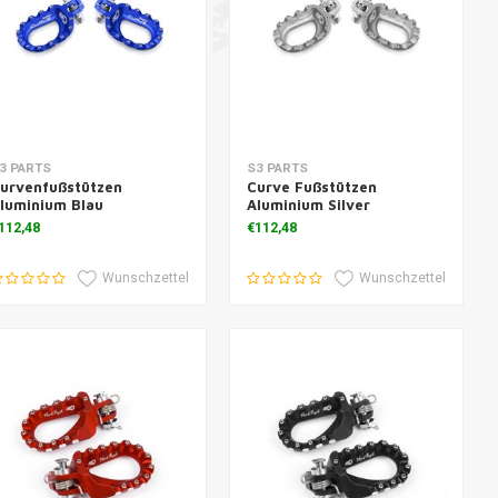
um Warenkorb hinzufügen
Zum Warenkorb hinzufügen
3 PARTS
S3 PARTS
urvenfußstützen
Curve Fußstützen
luminium Blau
Aluminium Silver
112,48
€112,48
Wunschzettel
Wunschzettel