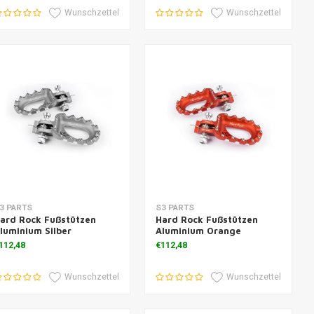
Wunschzettel
Wunschzettel
um Warenkorb hinzufügen
Zum Warenkorb hinzufügen
3 PARTS
S3 PARTS
ard Rock Fußstützen
Hard Rock Fußstützen
luminium Silber
Aluminium Orange
112,48
€112,48
Wunschzettel
Wunschzettel