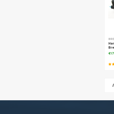
BR
Ha
Br
22
€17