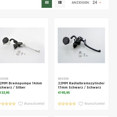
24
ANZEIGEN:
Zusatzinformation
Zusatzinformation
ISSIN
NISSIN
2MM Bremspumpe 14mm
22MM Radialbremszylinder
chwarz / Silber
17mm Schwarz / Schwarz
133,95
€195,95
Wunschzettel
Wunschzettel