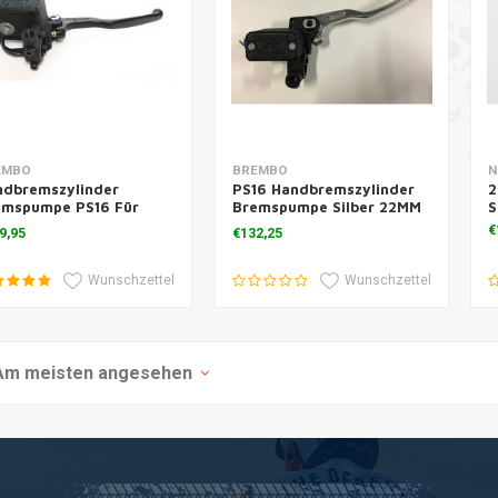
Zusatzinformation
Zusatzinformation
EMBO
BREMBO
N
ndbremszylinder
PS16 Handbremszylinder
2
emspumpe PS16 Für
Bremspumpe Silber 22MM
S
MM Lenker
Lenker
€
9,95
€132,25
Wunschzettel
Wunschzettel
Am meisten angesehen