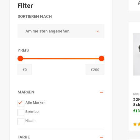
Filter
SORTIEREN NACH
Am meisten angesehen
PREIS
€
0
€
200
MARKEN
Zu
NIS
22
Alle Marken
Sch
€13
Brembo
Nissin
FARBE