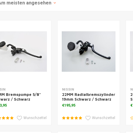
Am meisten angesehen
m Warenkorb hinzufügen
Zum Warenkorb hinzufügen
SIN
NISSIN
N
MM Bremspumpe 5/8"
22MM Radialbremszylinder
2
warz / Schwarz
19mm Schwarz / Schwarz
S
3,95
€195,95
€
Wunschzettel
Wunschzettel