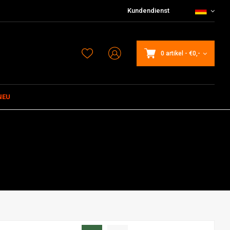
Kundendienst
0 artikel
-
€0,-
NEU