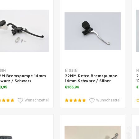
Zusatzinformation
Zusatzinformation
SIN
NISSIN
N
MM Bremspumpe 14mm
22MM Retro Bremspumpe
2
warz / Schwarz
14mm Schwarz / Silber
1
3,95
€165,94
€
Wunschzettel
Wunschzettel