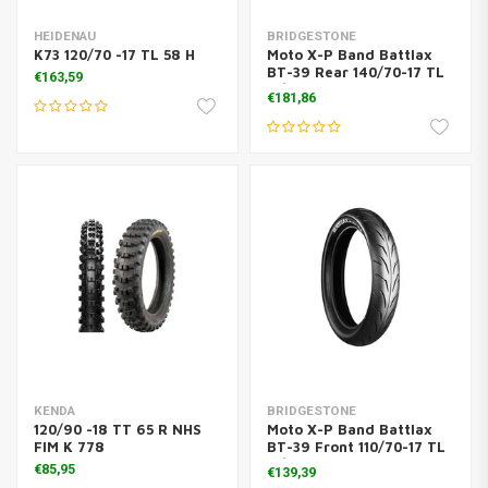
HEIDENAU
BRIDGESTONE
K73 120/70 -17 TL 58 H
Moto X-P Band Battlax
BT-39 Rear 140/70-17 TL
€163,59
M/C 66H
€181,86
KENDA
BRIDGESTONE
120/90 -18 TT 65 R NHS
Moto X-P Band Battlax
FIM K 778
BT-39 Front 110/70-17 TL
M/C 54H
€85,95
€139,39