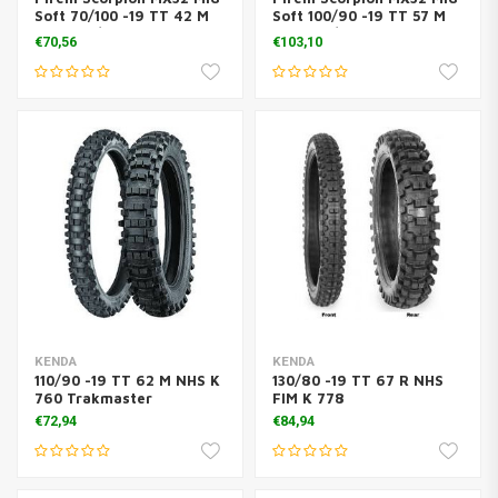
Soft 70/100 -19 TT 42 M
Soft 100/90 -19 TT 57 M
front 70/100 -19 TT 42 M
rear 100/90 -19 TT 57 M
€70,56
€103,10
front
KENDA
KENDA
110/90 -19 TT 62 M NHS K
130/80 -19 TT 67 R NHS
760 Trakmaster
FIM K 778
€72,94
€84,94