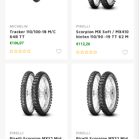
MICHELIN
PIRELLI
Tracker 110/100-18 M/C
Scorpion MX Soft / MX410
64R TT
hinten 110/90 -19 TT 62 M
110/90 -19 TT 62 M.
€106,07
€112,26
PIRELLI
PIRELLI
Pirelli Scorpion MX32 Mid
Pirelli Scorpion MX32 Mid