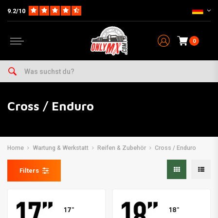
9.2/10
0
Cross / Enduro
Home
Wartung & Werkstatt
Reifen & Zubehör
Cross / Enduro
Filters
17"
18"