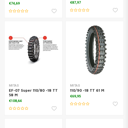
TT 51 R 80/100 -21 TT 51 R
€87,97
€74,69
MITAS
MITAS
EF-07 Super 110/80 -18 TT
110/90 -18 TT 61 M
58 M
€69,95
€108,64