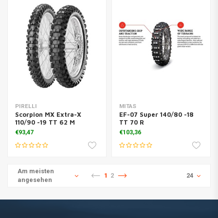
PIRELLI
MITAS
Scorpion MX Extra-X
EF-07 Super 140/80 -18
110/90 -19 TT 62 M
TT 70 R
€93,47
€103,36
Am meisten
1
2
24
angesehen