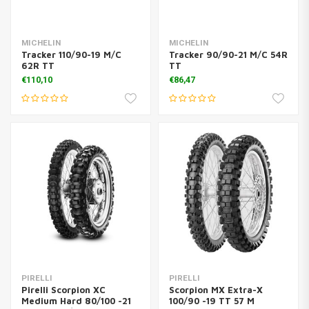
MICHELIN
MICHELIN
Tracker 110/90-19 M/C
Tracker 90/90-21 M/C 54R
62R TT
TT
€110,10
€86,47
PIRELLI
PIRELLI
Pirelli Scorpion XC
Scorpion MX Extra-X
Medium Hard 80/100 -21
100/90 -19 TT 57 M