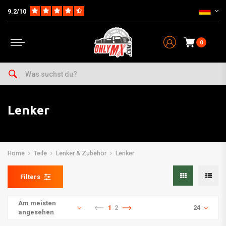
9.2/10
0
Lenker
Home
Teile
Lenker & Zubehör
Lenker
Filters
Am meisten
1
2
24
angesehen