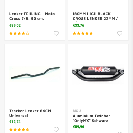
Lenker FEHLING - Moto
180MM HIGH BLACK
Cross 7/8, 90 cm,
CROSS LENKER 22MM /
schwarz
7/8"
€89,02
€33,76
Tracker Lenker 64CM
MCU
Universal
Aluminium Twinbar
"OnlyMX" Schwarz
€12,74
€89,96