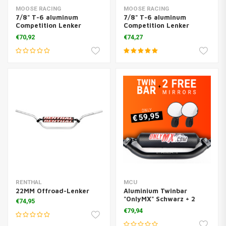
MOOSE RACING
MOOSE RACING
7/8" T-6 aluminum
7/8" T-6 aluminum
Competition Lenker
Competition Lenker
Titanium
Schwarz
€70,92
€74,27
RENTHAL
MCU
22MM Offroad-Lenker
Aluminium Twinbar
"OnlyMX" Schwarz + 2
€74,95
supermotard spieghels
€79,94