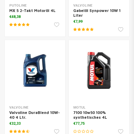
PUTOLINE
VALVOLINE
MX 5 2-Takt Motoröl 4L
Gabelöl Synpower 10W 1
Liter
€48,38
€7,99
VALVOLINE
MOTUL
Valvoline DuraBlend 10W-
7100 10w50 100%
40 4 Ltr.
synthetisches 4L
€32,33
€77,75