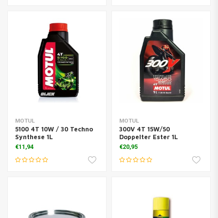
MOTUL
MOTUL
5100 4T 10W / 30 Techno
300V 4T 15W/50
Synthese 1L
Doppelter Ester 1L
€11,94
€20,95