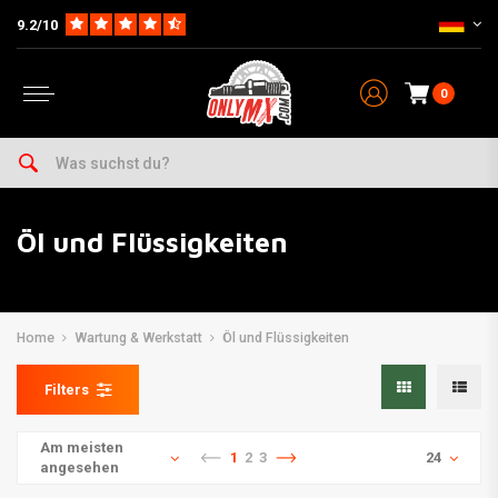
9.2/10
0
Öl und Flüssigkeiten
Home
Wartung & Werkstatt
Öl und Flüssigkeiten
Filters
Am meisten
1
2
3
24
angesehen