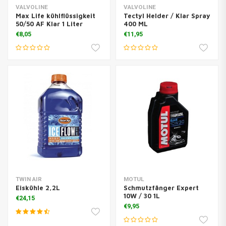
VALVOLINE
VALVOLINE
Max Life kühlflüssigkeit
Tectyl Helder / Klar Spray
50/50 AF Klar 1 Liter
400 ML
€8,05
€11,95
TWIN AIR
MOTUL
Eiskühle 2,2L
Schmutzfänger Expert
10W / 30 1L
€24,15
€9,95