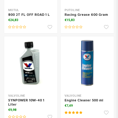
MOTUL
PUTOLINE
800 2T FL OFF ROAD 1 L
Racing Grease 600 Gram
€24,83
€15,83
VALVOLINE
VALVOLINE
SYNPOWER 10W-40 1
Engine Cleaner 500 ml
Liter
€7,49
€9,98