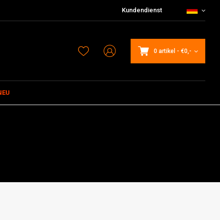
Kundendienst
0 artikel
-
€0,-
NEU