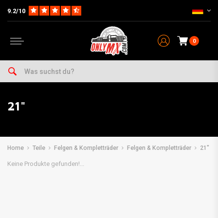
9.2/10
0
21"
Home
Teile
Felgen & Kompletträder
Felgen & Kompletträder
21"
Keine Produkte gefunden!...