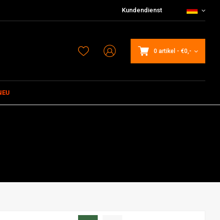
Kundendienst
0 artikel
-
€0,-
NEU