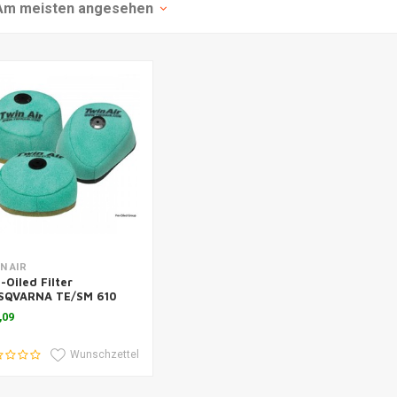
Am meisten angesehen
m Warenkorb hinzufügen
N AIR
-Oiled Filter
SQVARNA TE/SM 610
-08
,09
Wunschzettel