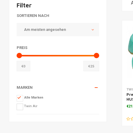
Filter
SORTIEREN NACH
Am meisten angesehen
PREIS
€
0
€
25
MARKEN
Zu
TWI
Pre
Alle Marken
HU
'91
Twin Air
€21