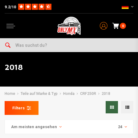
9.2/10
0
2018
Home
Teile auf Marke & Typ
Honda
CRF250R
2018
Filters
Am meisten angesehen
24