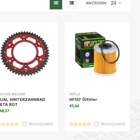
24
ANZEIGEN:
um Warenkorb hinzufügen
Zum Warenkorb hinzufügen
OOSE RACING
HIFLO
UAL HINTERZAHNRAD
HF157 Ölfilter
ETA ROT
€5,64
68,37
Wunschzettel
Wunschzettel