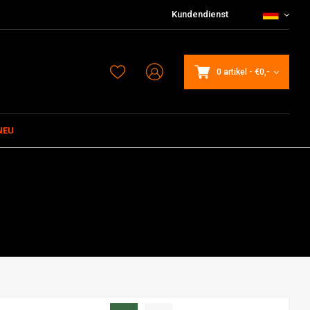
Kundendienst
0 artikel
-
€0,-
NEU