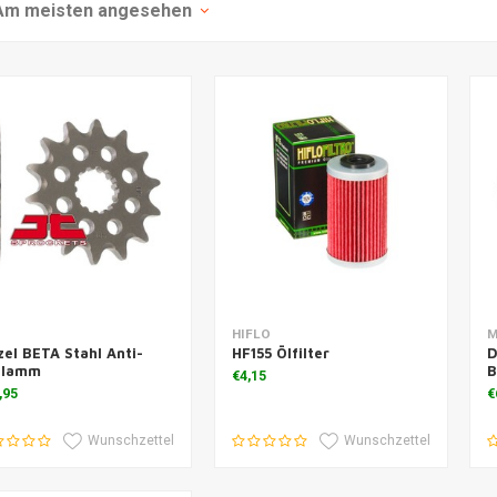
Am meisten angesehen
m Warenkorb hinzufügen
Zum Warenkorb hinzufügen
Z
HIFLO
M
zel BETA Stahl Anti-
HF155 Ölfilter
D
hlamm
B
€4,15
,95
€
Wunschzettel
Wunschzettel