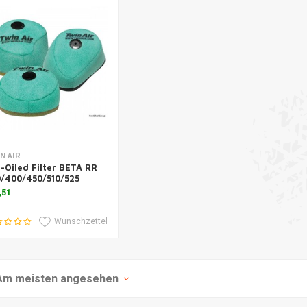
m Warenkorb hinzufügen
N AIR
-Oiled Filter BETA RR
/400/450/510/525
,51
Wunschzettel
Am meisten angesehen