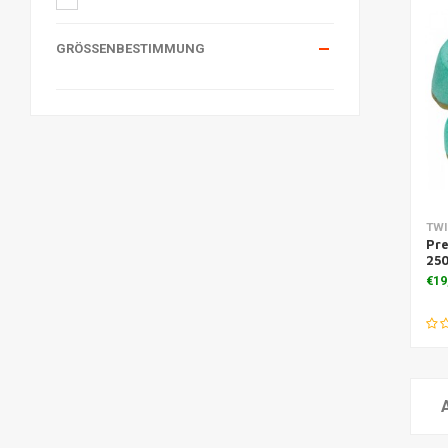
GRÖSSENBESTIMMUNG
Zu
TWI
Pre
250
€19