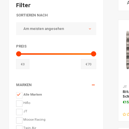
Filter
SORTIEREN NACH
Am meisten angesehen
PREIS
€
0
€
70
MARKEN
Zu
JT
Rit
Alle Marken
Sc
€15
Hiflo
JT
Moose Racing
Twin Air