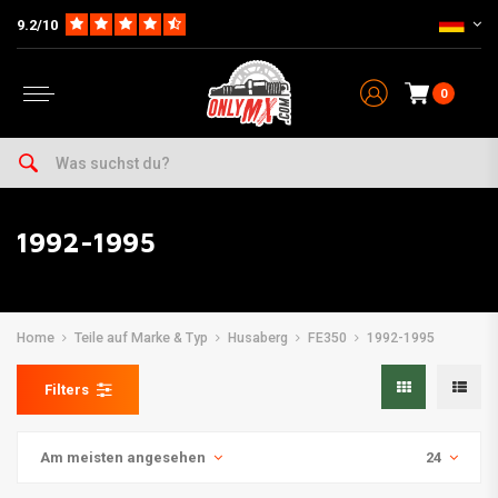
9.2/10
0
1992-1995
Home
Teile auf Marke & Typ
Husaberg
FE350
1992-1995
Filters
Am meisten angesehen
24