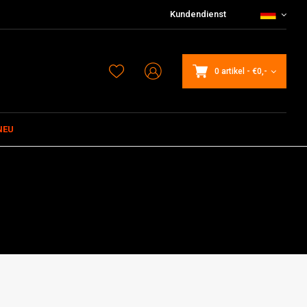
Kundendienst
0 artikel
-
€0,-
NEU