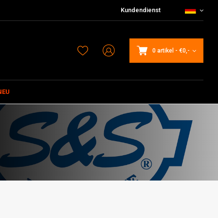
Kundendienst
0 artikel
-
€0,-
NEU