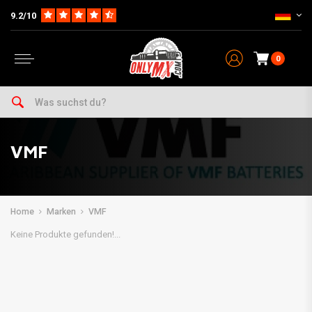
9.2/10
0
VMF
Home
Marken
VMF
Keine Produkte gefunden!...