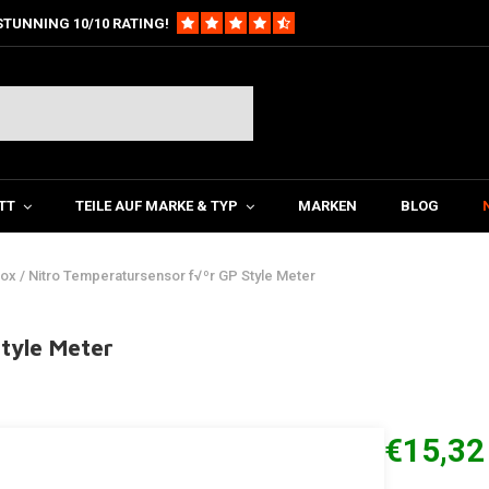
STUNNING 10/10 RATING!
TT
TEILE AUF MARKE & TYP
MARKEN
BLOG
ox / Nitro Temperatursensor f√ºr GP Style Meter
tyle Meter
€15,32