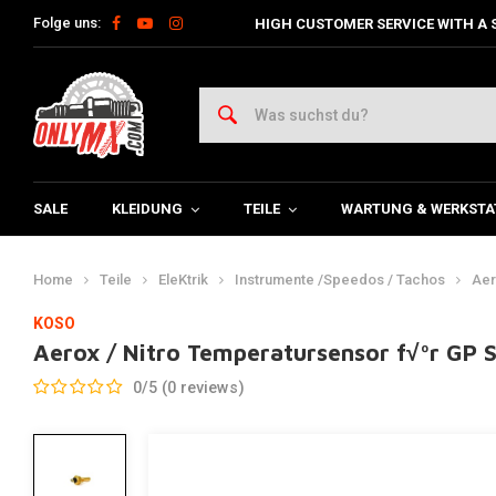
Folge uns:
HIGH CUSTOMER SERVICE WITH A 
SALE
KLEIDUNG
TEILE
WARTUNG & WERKSTA
Home
Teile
EleKtrik
Instrumente /Speedos / Tachos
Aer
KOSO
Aerox / Nitro Temperatursensor f√ºr GP S
0/5 (0 reviews)