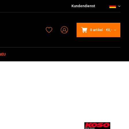
Kundendienst
0 artikel
-
€0,-
NEU