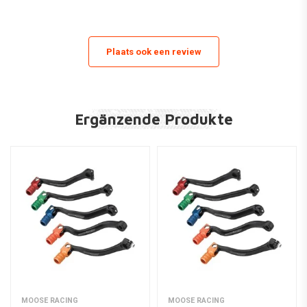
KTM
EXC 500
500
2012
EUROPE
KTM
EXC 500
500
2013
AMERICA
KTM
EXC 500
500
2013
EUROPE
Plaats ook een review
KTM
EXC 500
500
2014
AMERICA
KTM
EXC 500
500
2014
EUROPE
KTM
EXC 500
500
2015
AMERICA
Ergänzende Produkte
KTM
EXC 500
500
2015
EUROPE
KTM
EXC 500
500
2016
AMERICA
KTM
EXC 500
500
2016
EUROPE
EXC 530
KTM
530
2011
EUROPE
Sixdays
EXC 500
KTM
500
2012
EUROPE
Sixdays
EXC 500
KTM
500
2013
EUROPE
Sixdays
EXC 500
KTM
500
2014
EUROPE
MOOSE RACING
MOOSE RACING
Sixdays