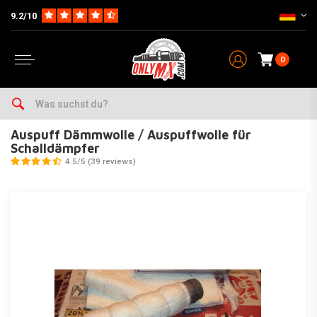
9.2/10
0
Home
Teile
Auspuff
Zubehör & Ersatzteile Auspuff
Auspuff Dämmwolle / Auspuffwolle für Schalldämpfer
Auspuff Dämmwolle / Auspuffwolle für
Schalldämpfer
4.5/5 (39 reviews)