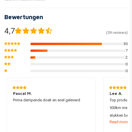
Bewertungen
4,7
(39 reviews)
30
7
2
0
0
Pascal M.
Lee A.
Prima dempende doek en snel geleverd
Top product 
500km mee gr
stukken best
Read more...
te vervangen!