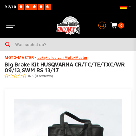
9.2/10
0
Home
Wartung & Werkstatt
Bremsen
Big Brake kits
Big Brake Kit HUSQVARNA CR/TC/TE/TXC/WR 09/13,SWM RS 13/17
MOTO-MASTER
-
bekijk alles van Moto-Master
Big Brake Kit HUSQVARNA CR/TC/TE/TXC/WR
09/13,SWM RS 13/17
0/5 (0 reviews)