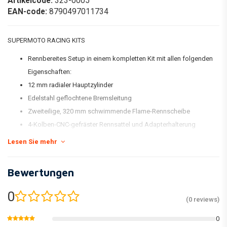
Artikelcode:
323-0005
EAN-code:
8790497011734
SUPERMOTO RACING KITS
Rennbereites Setup in einem kompletten Kit mit allen folgenden
Eigenschaften:
12 mm radialer Hauptzylinder
Edelstahl geflochtene Bremsleitung
Zweiteilige, 320 mm schwimmende Flame-Rennscheibe
4-Kolben-CNC-gefräster Rennsattel und Adapterhalterung
Montagezubehör
Lesen Sie mehr
Racing Bremsbeläge vorne
Bewertungen
Make
Model
Displacement
Year
0
HUSQVARNA
CR 125
125
2009
(0 reviews)
HUSQVARNA
CR 125
125
2010
0
HUSQVARNA
CR 125
125
2011