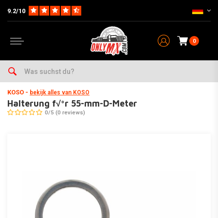
9.2/10
0
Home
Teile
EleKtrik
Instrumente /Speedos / Tachos
Halterung f√ºr 55-mm-D-Meter
KOSO
-
bekijk alles van KOSO
Halterung f√ºr 55-mm-D-Meter
0/5 (0 reviews)