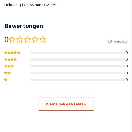
Halterung f√ºr 55-mm-D-Meter
Bewertungen
0
(0 reviews)
0
0
0
0
0
Plaats ook een review