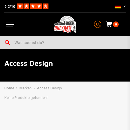
9.2/10
0
Access Design
Home
Marken
Access Design
Keine Produkte gefunden!...