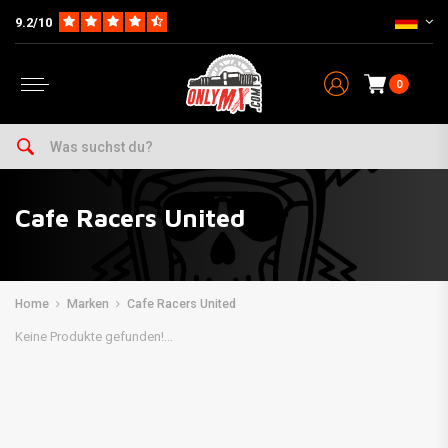
9.2/10
0
Cafe Racers United
Home
Marken
Cafe Racers United
Keine Produkte gefunden!...