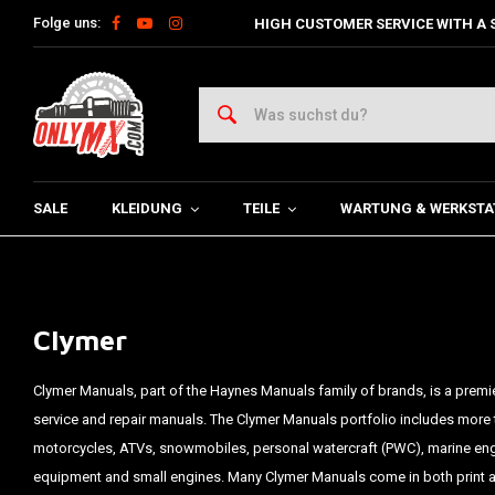
Folge uns:
HIGH CUSTOMER SERVICE WITH A 
SALE
KLEIDUNG
TEILE
WARTUNG & WERKSTA
Clymer
Clymer Manuals, part of the Haynes Manuals family of brands, is a premie
service and repair manuals. The Clymer Manuals portfolio includes more
motorcycles, ATVs, snowmobiles, personal watercraft (PWC), marine engi
equipment and small engines. Many Clymer Manuals come in both print an