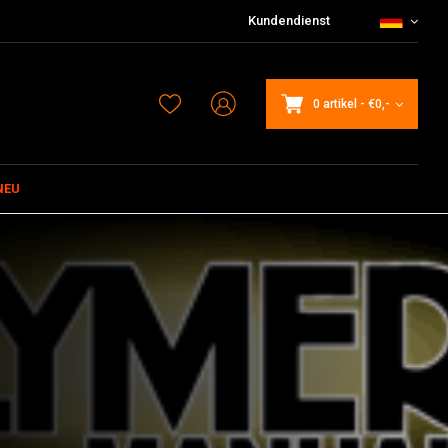
Kundendienst
0 artikel
-
€0,-
NEU