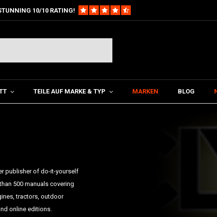
STUNNING 10/10 RATING!
TT
TEILE AUF MARKE & TYP
MARKEN
BLOG
r publisher of do-it-yourself
 than 500 manuals covering
nes, tractors, outdoor
d online editions.