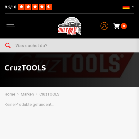
9.2/10
0
CruzTOOLS
Home
Marken
CruzTOOLS
Keine Produkte gefunden!...