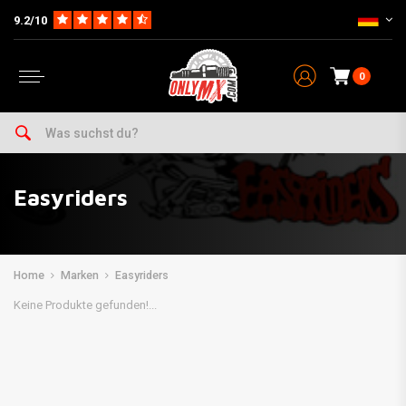
9.2/10
0
Easyriders
Home
Marken
Easyriders
Keine Produkte gefunden!...