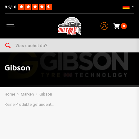
9.2/10
0
Gibson
Home
Marken
Gibson
Keine Produkte gefunden!...