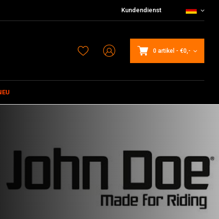
Kundendienst
0 artikel
-
€0,-
NEU