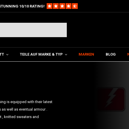
STUNNING 10/10 RATING!
TT
TEILE AUF MARKE & TYP
MARKEN
BLOG
hing is equipped with their latest
 as well as eventual armour .
et , knitted sweaters and