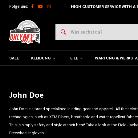
Folge uns:
HIGH CUSTOMER SERVICE WITH A 
SALE
KLEIDUNG
TEILE
WARTUNG & WERKSTA
John Doe
John Doe is a brand specialised in riding gear and apparel . All their clot
technologies, such as XTM Fibers, breathable and water-repellent fabrics
This is simply safety and style at their best! Take a look at the Field Jack
Freewheeler gloves !