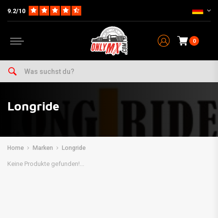
9.2/10
0
Longride
Home
Marken
Longride
Keine Produkte gefunden!...