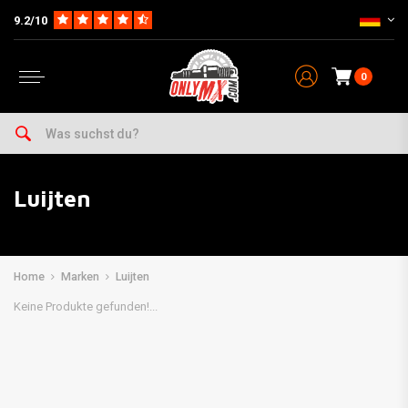
9.2/10
0
Luijten
Home
Marken
Luijten
Keine Produkte gefunden!...