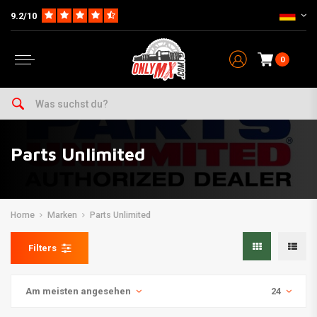
9.2/10
0
Parts Unlimited
Home
Marken
Parts Unlimited
Filters
Am meisten angesehen
24