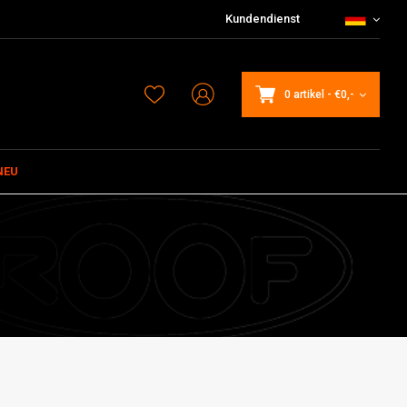
Kundendienst
0 artikel
-
€0,-
NEU