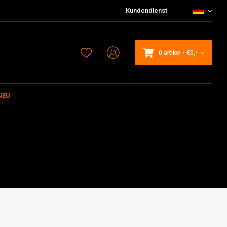
Kundendienst
0 artikel
-
€0,-
NEU