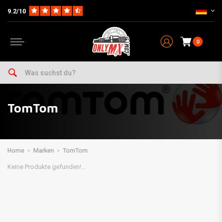
9.2/10
0
TomTom
Home
Marken
TomTom
Keine Produkte gefunden!...