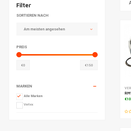
Filter
SORTIEREN NACH
Am meisten angesehen
PREIS
€
0
€
150
MARKEN
Zu
VER
RM1
Alle Marken
€10
Vertex