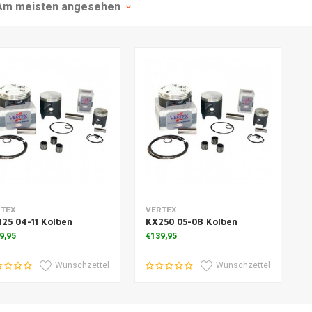
Am meisten angesehen
m Warenkorb hinzufügen
Zusatzinformation
TEX
VERTEX
25 04-11 Kolben
KX250 05-08 Kolben
9,95
€139,95
Wunschzettel
Wunschzettel