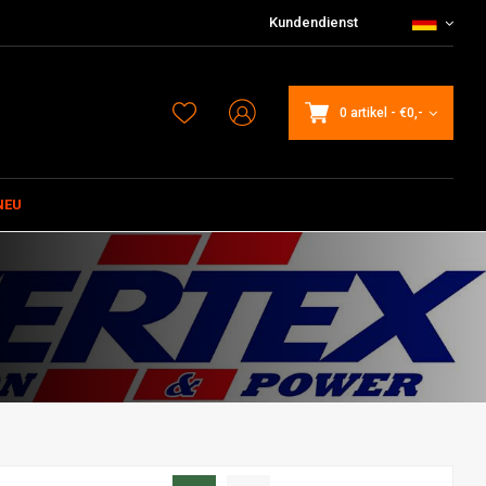
Kundendienst
0 artikel
-
€0,-
NEU