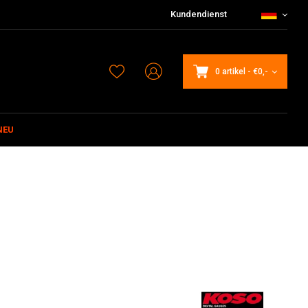
Kundendienst
0 artikel
-
€0,-
NEU