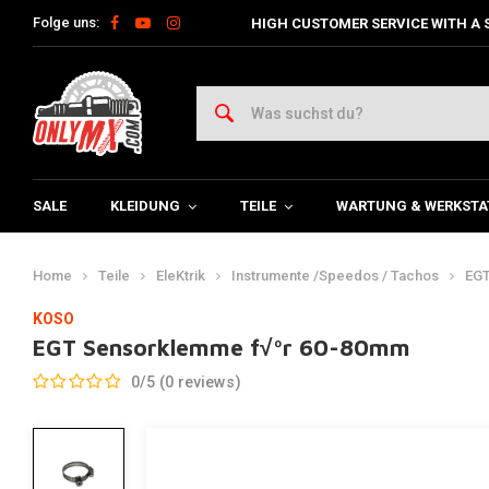
Folge uns:
HIGH CUSTOMER SERVICE WITH A 
SALE
KLEIDUNG
TEILE
WARTUNG & WERKSTA
Home
Teile
EleKtrik
Instrumente /Speedos / Tachos
EGT
KOSO
EGT Sensorklemme f√ºr 60-80mm
0/5 (0 reviews)