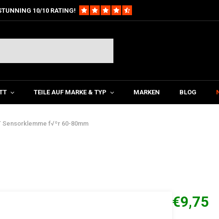
STUNNING 10/10 RATING!
TT
TEILE AUF MARKE & TYP
MARKEN
BLOG
 Sensorklemme f√ºr 60-80mm
€9,75