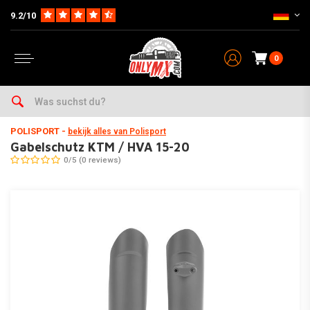
9.2/10
0
Home
Teile
Plastik und Aufkleber Satz
Gabelschützer
Gabelschutz KTM / HVA 15-20
POLISPORT
-
bekijk alles van Polisport
Gabelschutz KTM / HVA 15-20
0/5 (0 reviews)