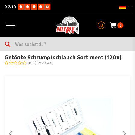
9.2/10
0
Home
Wartung & Werkstatt
Werkzeug & Werkstatt
Elektrisch
Getönte Schrumpfschlauch Sortiment (120x)
Getönte Schrumpfschlauch Sortiment (120x)
0/5 (0 reviews)