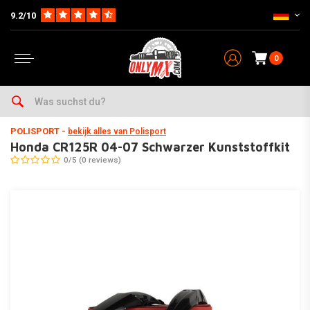
9.2/10
0
Home
Teile auf Marke & Typ
Honda
CR125R
2002
Honda CR125R 04-07 Schwarzer Kunststoffkit
POLISPORT
-
bekijk alles van Polisport
Honda CR125R 04-07 Schwarzer Kunststoffkit
0/5 (0 reviews)