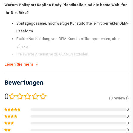
Warum Polisport Replica Body Plastikteile sind die beste Wahl fur
Ihr Dirt Bike?
Spritzgegossene, hochwertige Kunststoffteile mit perfekter OEM-
Passform
Exakte Nachbildung von OEM-Kunststoffkomponenten, aber
stÌ_rker
Preiswerte Alternative zu OEM-Ersatzteilen.
Stock FarbÌ_bereinstimmung
Lesen Sie mehr
GlÌ_nzend und flexibel
Weniger anfÌ_llig fÌ_r Kratzer
Bewertungen
Halte die Farbe besser
Verpackt in einer neuen und umbenannten Kit-Box und einzeln
0
(0 reviews)
verpackt
0
åÊ
0
* Das serienmÌ_ÌÙige MX Replica Plastic Kit von Polisport umfasst einen
0
vorderen KotflÌ_gel, einen hinteren KotflÌ_gel, Nummernschild,
0