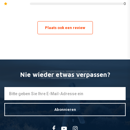
0
Gabelschutz, Seitenbleche und KÌ_hlerschaufeln.
(Dies kann von Modell zu Modell variieren. Bitte sehen Sie sich die Bilder
des einzelnen Kit-Inhalts an oder lesen Sie in unserem Katalog die
Plaats ook een review
genaue Liste der enthaltenen Teile).
Nie wieder etwas verpassen?
Abonnieren