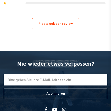
0
Gabelschutz, Seitenbleche und KÌ_hlerschaufeln.
(Dies kann von Modell zu Modell variieren. Bitte sehen Sie sich die Bilder
des einzelnen Kit-Inhalts an oder lesen Sie in unserem Katalog die
Plaats ook een review
genaue Liste der enthaltenen Teile).
Nie wieder etwas verpassen?
Abonnieren