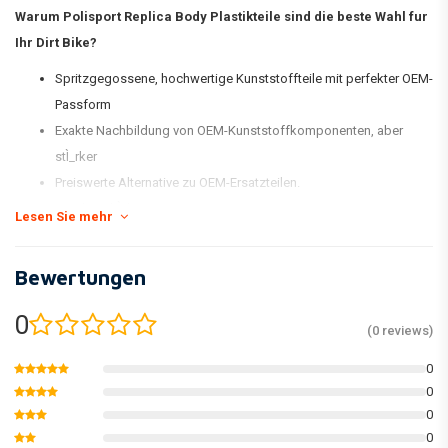
Warum Polisport Replica Body Plastikteile sind die beste Wahl fur
Ihr Dirt Bike?
Spritzgegossene, hochwertige Kunststoffteile mit perfekter OEM-
Passform
Exakte Nachbildung von OEM-Kunststoffkomponenten, aber
stÌ_rker
Preiswerte Alternative zu OEM-Ersatzteilen.
Stock FarbÌ_bereinstimmung
Lesen Sie mehr
GlÌ_nzend und flexibel
Weniger anfÌ_llig fÌ_r Kratzer
Bewertungen
Halte die Farbe besser
Verpackt in einer neuen und umbenannten Kit-Box und einzeln
0
(0 reviews)
verpackt
0
åÊ
0
* Das serienmÌ_ÌÙige MX Replica Plastic Kit von Polisport umfasst einen
0
vorderen KotflÌ_gel, einen hinteren KotflÌ_gel, Nummernschild,
0