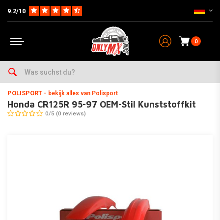
9.2/10
0
Home
Teile auf Marke & Typ
Honda
CR125R
1987-1996
Honda CR125R 95-97 OEM-Stil Kunststoffkit
POLISPORT
-
bekijk alles van Polisport
Honda CR125R 95-97 OEM-Stil Kunststoffkit
0/5 (0 reviews)