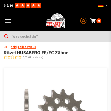
9.2/10
0
Home
Wartung & Werkstatt
Kettensätze & Zubehör
Ritzel
Ritzel HUSABERG FE/FC Zähne
JT
-
bekijk alles van JT
Ritzel HUSABERG FE/FC Zähne
0/5 (0 reviews)