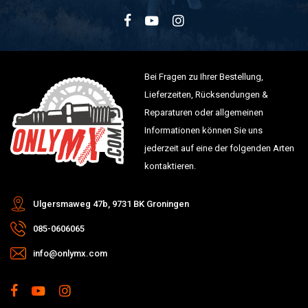
400
HUSABERG
FC400
2000
400
HUSABERG
FC400
2001
400
HUSABERG
FC400
2002
400
HUSABERG
FE400
2000
Bei Fragen zu Ihrer Bestellung,
400
HUSABERG
FE400
2001
Lieferzeiten, Rücksendungen &
400
HUSABERG
FE400
2002
Reparaturen oder allgemeinen
HUSABERG 350
Informationen können Sie uns
350
HUSABERG
FC350
2000
jederzeit auf eine der folgenden Arten
350
HUSABERG
FC350
2001
kontaktieren.
350
HUSABERG
FE350
2000
350
HUSABERG
FE350
2001
Ulgersmaweg 47b, 9731 BK Groningen
350
HUSABERG
FE350
2002
085-0606065
info@onlymx.com