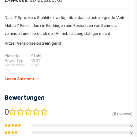
EAN-code:
824225205763
Das JT Sprockets Stahlritzel verfügt über das selbstreinigende "Anti-
Matsch"-Finish, das ein Eindringen und Festsetzen von Schmutz
verhindert und hierdurch den Antrieb leistungsfähiger macht.
Ritzel Version
selbstreinigend
Material
Stahl
Ritzel typ
1901
Kettentyp
520
Für:
Lesen Sie mehr
HUSABERG 600
Bewertungen
600
HUSABERG
FC600
2000
600
HUSABERG
FE600
1996
0
600
HUSABERG
FE600
(0 reviews)
1997
600
HUSABERG
FE600
1998
0
600
HUSABERG
FE600
1999
0