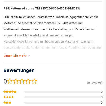
PBR Kettenrad vorne TM 125/250/300/450 EN/MX 13t
PBR ist ein italienischer Hersteller von Hochleistungsgetriebeteilen für
Motoren und arbeitet bei den meisten F & E-Aktivitäten mit
Wettbewerbsteams zusammen. Die Herstellung von Zahnrädern und
Kronen dieser Marke erfolgt in einem sehr strengen
Herstellungsverfahren und mit hochwertigen Materialien, was zum
besten Endprodukt für den Kunden führt. Die Offroad-Produkte von PBR
sind aus gehärtetem Stahl gefertigt und bieten maximale Beständigkeit
Lesen Sie mehr
gegen Schlamm und Korrosion.
Bewertungen
0
(0 reviews)
0
0
0