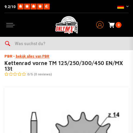
9.2/10
0
Home
Wartung & Werkstatt
Kettensätze & Zubehör
Ritzel
Kettenrad vorne TM 125/250/300/450 EN/MX 13t
PBR
-
bekijk alles van PBR
Kettenrad vorne TM 125/250/300/450 EN/MX
13t
0/5 (0 reviews)