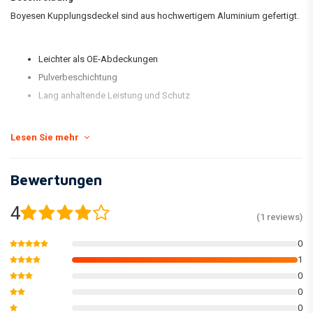
Boyesen Kupplungsdeckel sind aus hochwertigem Aluminium gefertigt.
Leichter als OE-Abdeckungen
Pulverbeschichtung
Lang anhaltende Leistung und Schutz
Lesen Sie mehr
HUSQVARNA
TC250
2017
HUSQVARNA
TC250
2018
Bewertungen
HUSQVARNA
TE250
2017
HUSQVARNA
TE250
2018
4
(1 reviews)
HUSQVARNA
TE300
2017
HUSQVARNA
TE300
2018
0
KTM
EXC250
2017
1
0
KTM
EXC250
2018
0
KTM
SX250
2017
0