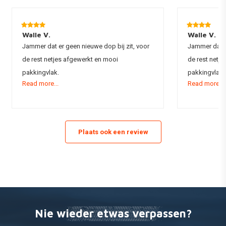
KTM
SX250
2018
KTM
EXC300
2017
KTM
EXC300
2018
Walle V.
Walle V.
Jammer dat er geen nieuwe dop bij zit, voor
Jammer dat e
de rest netjes afgewerkt en mooi
de rest netj
pakkingvlak.
pakkingvlak.
Read more...
Read more...
Plaats ook een review
Nie wieder etwas verpassen?