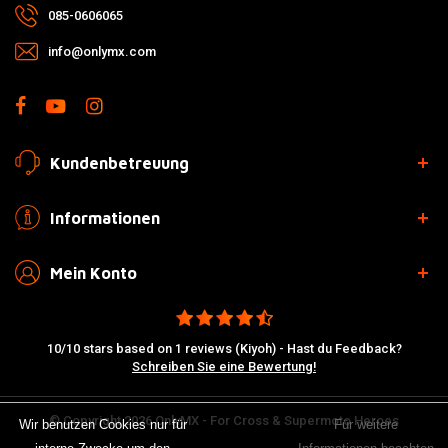
085-0606065
info@onlymx.com
Kundenbetreuung
Informationen
Mein Konto
10/10 stars based on 1 reviews (Kiyoh) - Hast du Feedback?
Schreiben Sie eine Bewertung!
© Copyright 2026 OnlyMX - For Cross & Supermoto Heroes
Wir benutzen Cookies nur für
Für weitere