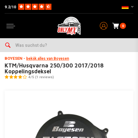
9.2/10
0
Home
Teile auf Marke & Typ
Husqvarna
TE250
2014-2018
KTM/Husqvarna 250/300 2017/2018 Koppelingsdeksel
BOYESEN
-
bekijk alles van Boyesen
KTM/Husqvarna 250/300 2017/2018
Koppelingsdeksel
4/5 (1 reviews)