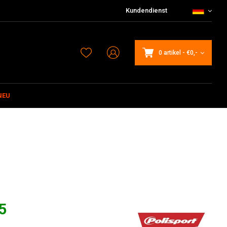
Kundendienst
0 artikel
-
€0,-
NEU
5