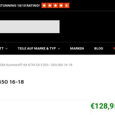
STUNNING 10/10 RATING!
TT
TEILE AUF MARKE & TYP
MARKEN
BLOG
EM-Kunststoff-Kit KTM SX-F250 / 350/450 16-18
450 16-18
€128,9