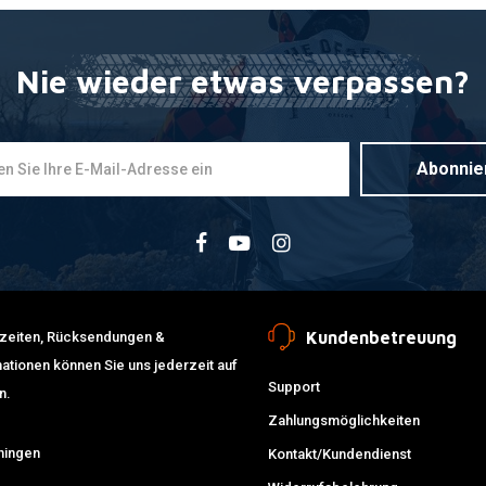
Nie wieder etwas verpassen?
MOOSE RACIN
Zum Ware
Pro Fußras
€99,95
Abonnie
Kundenbetreuung
erzeiten, Rücksendungen &
ationen können Sie uns jederzeit auf
Support
n.
Zahlungsmöglichkeiten
ningen
Kontakt/Kundendienst