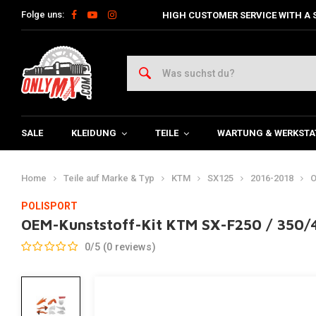
Folge uns:
HIGH CUSTOMER SERVICE WITH A 
SALE
KLEIDUNG
TEILE
WARTUNG & WERKSTA
Home
Teile auf Marke & Typ
KTM
SX125
2016-2018
O
POLISPORT
OEM-Kunststoff-Kit KTM SX-F250 / 350/
0/5 (0 reviews)