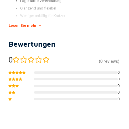
Lagerfarbe Vereinbarung
Glänzend und flexibel
Weniger anfällig für Kratzer
Halten Sie die KTM-Farbe besser
Lesen Sie mehr
Verpackt in einer neuen und erneuerten Kit-Box und einzeln verpac
* Das Standard-MX-Replica-Kunststoffkit von Polisport umfasst ein vorde
Bewertungen
Nummernschild, Gabelschutz, Seitenwände und Kühlerschaufeln.
0
(Dies kann von KTM-Modell zu Modell variieren, sehen Sie sich die Bilder
(0 reviews)
an oder sehen Sie sich die genaue Liste der gelieferten Teile in unserem 
0
0
0
0
0