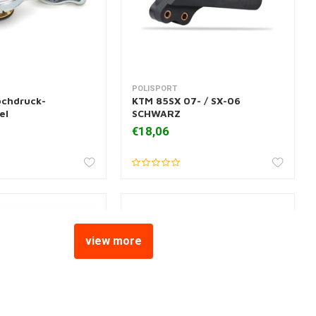
POLISPORT
nkorb hinzufügen
Zum Warenkorb hinzufügen
ochdruck-
KTM 85SX 07- / SX-06
el
SCHWARZ
€18,06
view more