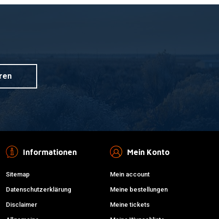
G
UFO
nkorb hinzufügen
Zum Warenkorb hinzufügen
ten KTM
Supermotard Universal
Frontfender Orange (KTM
Farbe)
ren
€26,95
Informationen
Mein Konto
Sitemap
Mein account
Datenschutzerklärung
Meine bestellungen
Disclaimer
Meine tickets