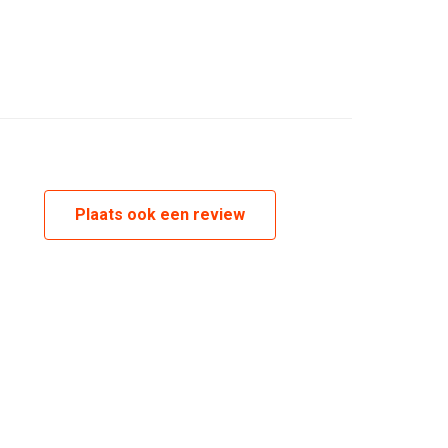
packt.
deren Kotflügel, einen hinteren Kotflügel, ein
feln.
n der einzelnen Inhalte des Sets an oder sehen Sie sich
Plaats ook een review