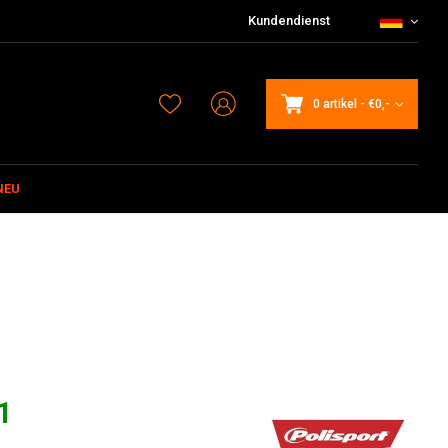
Kundendienst
0 artikel
-
€0,-
NEU
1