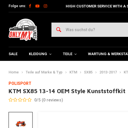
Folge uns:
HIGH CUSTOMER SERVICE WITH A 
SALE
KLEIDUNG
TEILE
WARTUNG & WERKSTA
Home
Teile auf Marke & Typ
KTM
SX85
2013-2017
KT
POLISPORT
KTM SX85 13-14 OEM Style Kunststoffkit
0/5 (0 reviews)