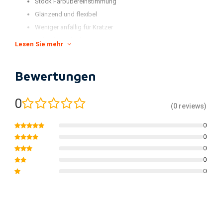
Stock Farbübereinstimmung
Glänzend und flexibel
Weniger anfällig für Kratzer
Halte die Farbe besser
Lesen Sie mehr
Verpackt in einer neuen und umbenannten Kit-Box und einzeln ver
*Das serienmäßige MX Replica Plastic Kit von Polisport umfasst einen vor
Bewertungen
Nummernschild, Gabelprotektoren, Seitenverkleidungen und Kühlerschau
0
(Dies kann von Modell zu Modell variieren, sehen Sie sich die Abbildunge
(0 reviews)
unseren Katalog für die genaue Liste der gelieferten Teile an).
0
0
0
0
0