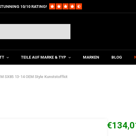
STUNNING 10/10 RATING!
TT
TEILE AUF MARKE & TYP
MARKEN
BLOG
M SX85 13-14 OEM Style Kunststoffkit
€134,0