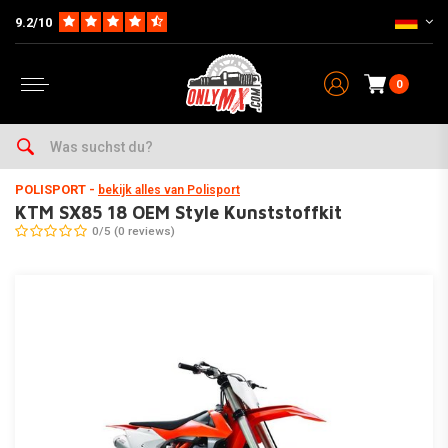
9.2/10
0
Home
Teile auf Marke & Typ
KTM
SX85
2018
KTM SX85 18 OEM Style Kunststoffkit
POLISPORT
-
bekijk alles van Polisport
KTM SX85 18 OEM Style Kunststoffkit
0/5 (0 reviews)