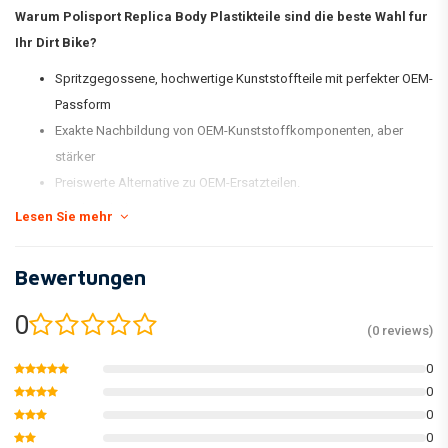
Warum Polisport Replica Body Plastikteile sind die beste Wahl fur
Ihr Dirt Bike?
Spritzgegossene, hochwertige Kunststoffteile mit perfekter OEM-
Passform
Exakte Nachbildung von OEM-Kunststoffkomponenten, aber
stärker
Preiswerte Alternative zu OEM-Ersatzteilen.
Stock Farbübereinstimmung
Lesen Sie mehr
Glänzend und flexibel
Weniger anfällig für Kratzer
Bewertungen
Halte die Farbe besser
Verpackt in einer neuen und umbenannten Kit-Box und einzeln
0
(0 reviews)
verpackt.
0
*Das serienmäßige MX Replica Plastic Kit von Polisport umfasst einen
0
vorderen Kotflügel, einen hinteren Kotflügel, ein Nummernschild,
0
Gabelprotektoren, Seitenverkleidungen und Kühlerschaufeln.
0