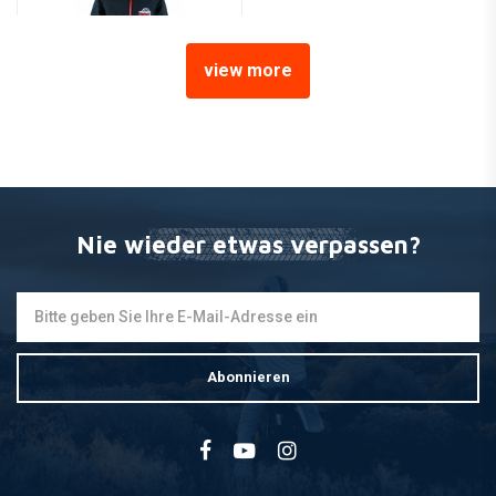
view more
MCU
Enduro Jacke "OnlyMX"
Rot/Schwarz
€59,96
Nie wieder etwas verpassen?
Abonnieren