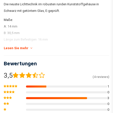
Die neuste Lichttechnik im robusten runden Kunststoffgehäuse in
Schwarz mit getöntem Glas, E-geprüft.
Maße:
A: 14 mm
B: 30,5 mm
Länge zum Befestigen: 16 mm
Gewindebolzen: M6 x 1 mm
Lesen Sie mehr
Technische Daten:
Kabel Länge ca. 35 cm
Bewertungen
Schwarz = Masse
3,5
Gelb = Blinker
(4 reviews)
Lieferumfang: 1 Paar
1
0
3
0
0