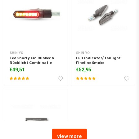
SHIN YO
SHIN YO
Led Shorty Fin Blinker &
LED indicator/ taillight
Rücklicht Combinatie
Fineline Smoke
€49,51
€52,95
view more