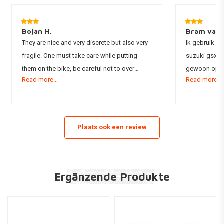
Bojan H.
Bram van 
They are nice and very discrete but also very
Ik gebruik de
fragile. One must take care while putting
suzuki gsx 40
them on the bike, be careful not to over
gewoon op d
Read more...
Read more...
tighten the screws.
draadeindjes b
aan mij gele
een beetje li
knipperlichte
Plaats ook een review
fel licht. Bij een led knipperlicht wel altijd
weerstanden 
gebruiken.
Ergänzende Produkte