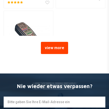
view more
TECMATE
Batterieladegerät
Optimate Lithium 0,8A
€51,20
Nie wieder etwas verpassen?