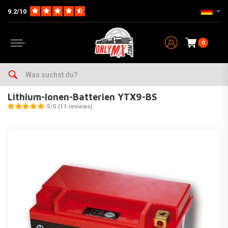
9.2/10
0
Home
Teile
EleKtrik
Batterie
Lithium-Ionen-Batterien YTX9-BS
Lithium-Ionen-Batterien YTX9-BS
5/5 (11 reviews)