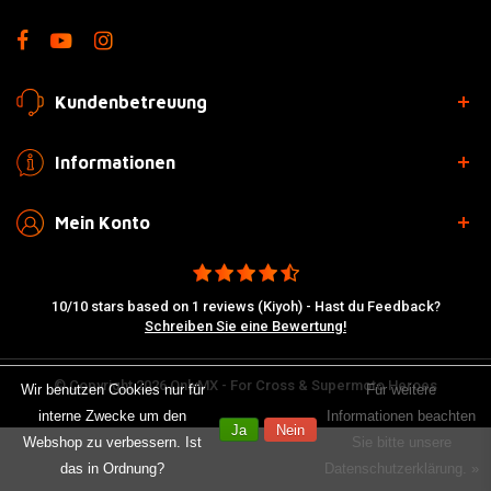
Kundenbetreuung
Informationen
Mein Konto
10/10 stars based on 1 reviews (Kiyoh) - Hast du Feedback?
Schreiben Sie eine Bewertung!
© Copyright 2026 OnlyMX - For Cross & Supermoto Heroes
Wir benutzen Cookies nur für
Für weitere
interne Zwecke um den
Informationen beachten
Ja
Nein
Webshop zu verbessern. Ist
Sie bitte unsere
das in Ordnung?
Datenschutzerklärung. »