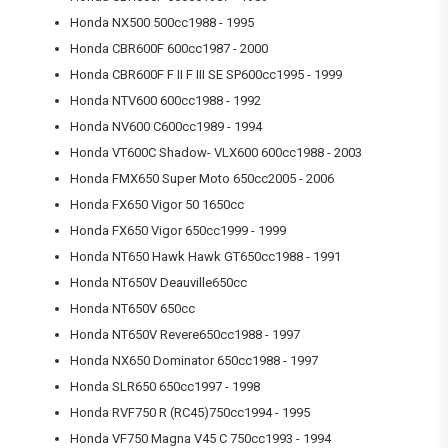
Honda NX500 500cc1988 - 1995
Honda CBR600F 600cc1987 - 2000
Honda CBR600F F II F III SE SP600cc1995 - 1999
Honda NTV600 600cc1988 - 1992
Honda NV600 C600cc1989 - 1994
Honda VT600C Shadow- VLX600 600cc1988 - 2003
Honda FMX650 Super Moto 650cc2005 - 2006
Honda FX650 Vigor 50 1650cc
Honda FX650 Vigor 650cc1999 - 1999
Honda NT650 Hawk Hawk GT650cc1988 - 1991
Honda NT650V Deauville650cc
Honda NT650V 650cc
Honda NT650V Revere650cc1988 - 1997
Honda NX650 Dominator 650cc1988 - 1997
Honda SLR650 650cc1997 - 1998
Honda RVF750 R (RC45)750cc1994 - 1995
Honda VF750 Magna V45 C 750cc1993 - 1994