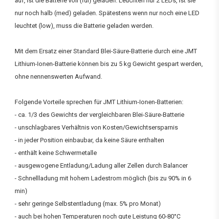
auf, ist die Batterie voll (ful) geladen. Leuchten nur 2 LEDs, ist sie
nur noch halb (med) geladen. Spätestens wenn nur noch eine LED
leuchtet (low), muss die Batterie geladen werden.
Mit dem Ersatz einer Standard Blei-Säure-Batterie durch eine JMT
Lithium-Ionen-Batterie können bis zu 5 kg Gewicht gespart werden,
ohne nennenswerten Aufwand.
Folgende Vorteile sprechen für JMT Lithium-Ionen-Batterien:
- ca. 1/3 des Gewichts der vergleichbaren Blei-Säure-Batterie
- unschlagbares Verhältnis von Kosten/Gewichtsersparnis
- in jeder Position einbaubar, da keine Säure enthalten
- enthält keine Schwermetalle
- ausgewogene Entladung/Ladung aller Zellen durch Balancer
- Schnellladung mit hohem Ladestrom möglich (bis zu 90% in 6
min)
- sehr geringe Selbstentladung (max. 5% pro Monat)
- auch bei hohen Temperaturen noch gute Leistung 60-80°C