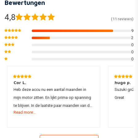
Bewertungen
4,8
(11 reviews)
9
2
0
0
0
Cor L.
hugo p.
Heb deze accu nu een aantal maanden in
Suzuki gn250
mijn motor zitten. En lijkt prima op spanning
Great
te blijven. In de laatste paar maanden van de
Read more...
winter ook totaal geen problemen mee
gehad. Voor zover dik tevreden mee!