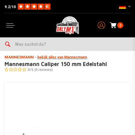
9.2/10
0
Home
Wartung & Werkstatt
Werkzeug & Werkstatt
Messenwerkzeuge
MANNESMANN
-
bekijk alles van Mannesmann
Mannesmann Caliper 150 mm Edelstahl
0/5 (0 reviews)