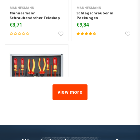
MANNESMANN
MANNESMANN
Mannesmann
Schlagschrauber in
Schraubendreher Teleskop
Packungen
€3,71
€9,34
view more
MANNESMANN
MANNESMANN VDE-
SCHRAUBENDREHER /
ZANGEN
€79,95