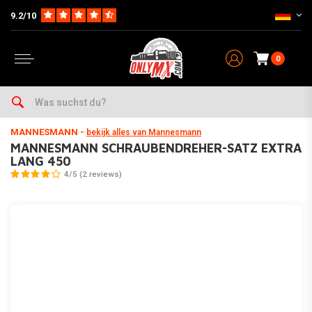
9.2/10
0
Home
Wartung & Werkstatt
Werkzeug & Werkstatt
Schraubendrehers
MANNESMANN
-
bekijk alles van Mannesmann
MANNESMANN SCHRAUBENDREHER-SATZ EXTRA
LANG 450
4/5 (2 reviews)