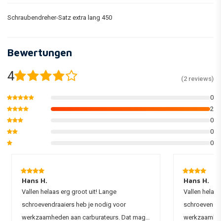
Schraubendreher-Satz extra lang 450
Bewertungen
4
(2 reviews)
0
2
0
0
0
Hans H.
Hans H.
Vallen helaas erg groot uit! Lange
Vallen helaas
schroevendraaiers heb je nodig voor
schroevendra
werkzaamheden aan carburateurs. Dat mag
werkzaamhed