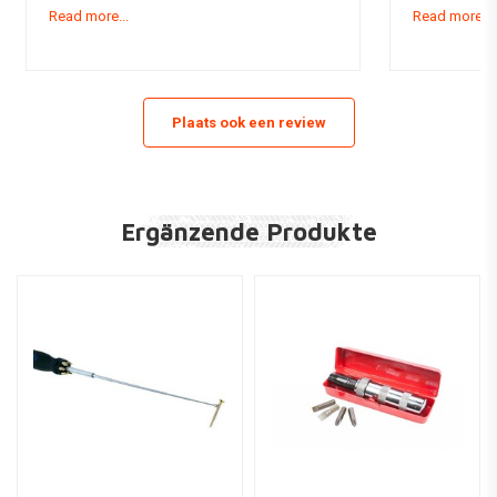
Read more...
Read more...
met twee/drie maten kleiner.
met twee/drie
Plaats ook een review
Ergänzende Produkte